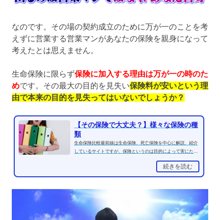
なのです。その場の契約成立のために万が一のことを考
えずに営業する営業マンがあなたの保険を親身になって
考えたとは思えません。
生命保険に限らず
保険に加入する理由は万が一の時のた
め
です。その最大の目的を見失い
保険料が安いという理
由で本来の目的を見失ってはいないでしょうか？
【その保険で大丈夫？】様々な保険の種
類
生命保険比較最前線は生命保険、死亡保険を中心に解説、紹介
しているサイトですが、保険というのは目的によって実にたく
さんの保険があるので...
続きを読む