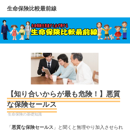
コ
生命保険比較最前線
ン
テ
ン
ツ
へ
ス
キ
ッ
プ
【知り合いからが最も危険！】悪質
な保険セールス
生命保険
生命保険の基礎知識
「
悪質な保険セールス
」と聞くと無理やり加入させられ