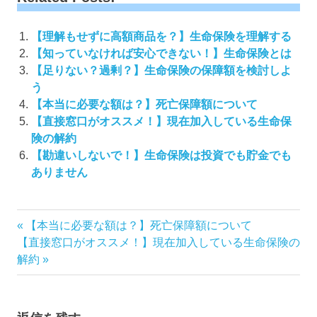
【理解もせずに高額商品を？】生命保険を理解する
【知っていなければ安心できない！】生命保険とは
【足りない？過剰？】生命保険の保障額を検討しよ
う
【本当に必要な額は？】死亡保障額について
【直接窓口がオススメ！】現在加入している生命保
険の解約
【勘違いしないで！】生命保険は投資でも貯金でも
ありません
投
前
【本当に必要な額は？】死亡保障額について
次
の
【直接窓口がオススメ！】現在加入している生命保険の
稿
の
記
解約
ナ
記
事:
ビ
事:
ゲ