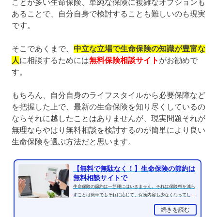
ことが多い生命保険、単純な保険に複雑なオプションも
あることで、自分自身で検討することも難しいのも現実
です。
そこであくまで、
中立な立場で生命保険の知識が豊富な
人
に相談するためには
無料保険相談サイト
がお勧めで
す。
もちろん、自分自身のライフスタイルから必要保障など
を把握した上で、最新の生命保険を知り尽くしているの
ならそれに越したことはありませんが、現実問題それが
無理ならやはり無料相談を検討するのが簡単により良い
生命保険を選ぶ方法だと思います。
【無料で無駄なく！】生命保険の節約は
無料相談サイトで
生命保険の節約は一筋縄にはいきません。それは保険料を減ら
すことは簡単でもそれに応じて、保険内容も少なくなってしま
うことも多いからです...
続きを読む