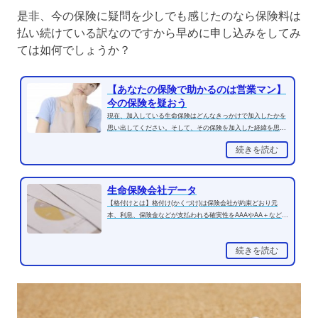
是非、今の保険に疑問を少しでも感じたのなら保険料は
払い続けている訳なのですから早めに申し込みをしてみ
ては如何でしょうか？
【あなたの保険で助かるのは営業マン】
今の保険を疑おう
現在、加入している生命保険はどんなきっかけで加入したかを
思い出してください。そして、その保険を加入した経緯を思い
出してください。おそ...
続きを読む
生命保険会社データ
【格付けとは】格付け(かくづけ)は保険会社が約束どおり元
本、利息、保険金などが支払われる確実性をAAAやAA＋などの
記号で表示したもの。将...
続きを読む