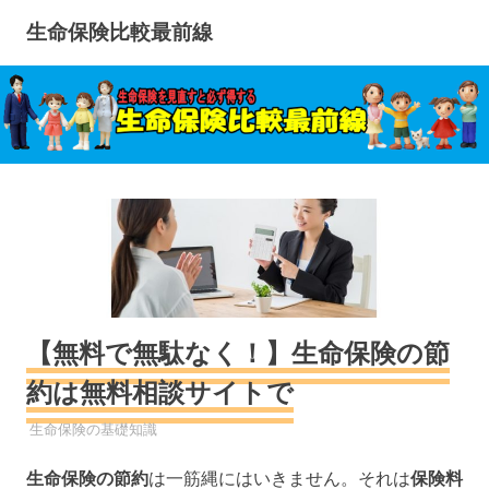
コ
生命保険比較最前線
ン
テ
ン
ツ
へ
ス
キ
ッ
プ
【無料で無駄なく！】生命保険の節
約は無料相談サイトで
生命保険
生命保険の基礎知識
生命保険
の節約
は一筋縄にはいきません。それは
保険料