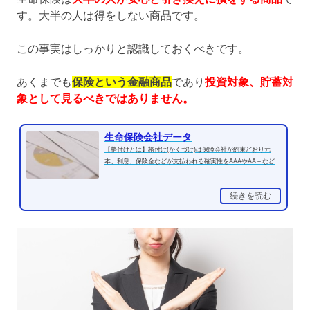
す。大半の人は得をしない商品です。
この事実はしっかりと認識しておくべきです。
あくまでも
保険という金融商品
であり
投資対象、貯蓄対
象として見るべきではありません。
生命保険会社データ
【格付けとは】格付け(かくづけ)は保険会社が約束どおり元
本、利息、保険金などが支払われる確実性をAAAやAA＋などの
記号で表示したもの。将...
続きを読む