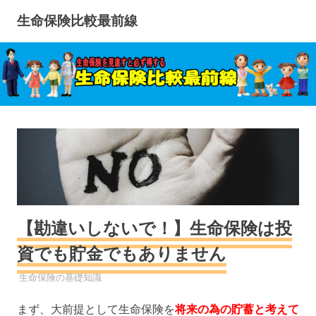
コ
生命保険比較最前線
ン
テ
ン
ツ
へ
ス
キ
ッ
プ
【勘違いしないで！】生命保険は投
資でも貯金でもありません
生命保険
生命保険の基礎知識
まず、大前提として生命保険を
将来の為の貯蓄と考えて