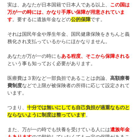
実は、あなたが日本国籍で日本人である以上、
この国は
万が一の時には、かなり手厚い保障が用意されていま
す
。要するに遺族年金などの
公的保障
です。
それは国民年金や厚生年金、国民健康保険をきちんと義
務化され支払っているからにほかなりません。
あなたが万が一の時にも
ある程度、そこから保障される
という事も知っておく必要があります。
医療費は３割など一部負担であることは勿論、
高額療養
費制度
などで上限が被保険者の所得に応じて設定されて
います。
つまり、
十分では無いにしても自己負担が過重なものと
ならないように制度は整っています
。
また、万が一の時でも扶養を受けている人には
遺族年金
もあります
ので契約していなくても一定の保障があるこ