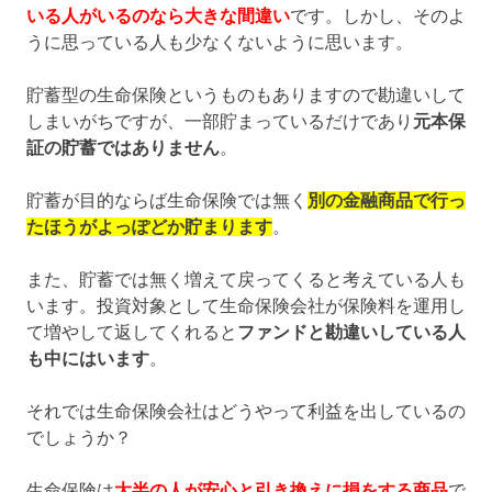
いる人がいるのなら大きな間違い
です。しかし、そのよ
うに思っている人も少なくないように思います。
貯蓄型の生命保険というものもありますので勘違いして
しまいがちですが、一部貯まっているだけであり
元本保
証の貯蓄ではありません
。
貯蓄が目的ならば生命保険では無く
別の金融商品で行っ
たほうがよっぽどか貯まります
。
また、貯蓄では無く増えて戻ってくると考えている人も
います。投資対象として生命保険会社が保険料を運用し
て増やして返してくれると
ファンドと勘違いしている人
も中にはいます
。
それでは生命保険会社はどうやって利益を出しているの
でしょうか？
生命保険は
大半の人が安心と引き換えに損をする商品
で