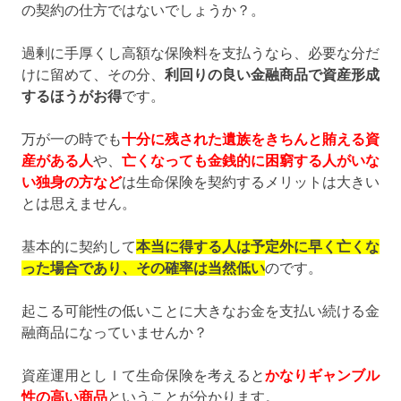
の契約の仕方ではないでしょうか？。
過剰に手厚くし高額な保険料を支払うなら、必要な分だ
けに留めて、その分、
利回りの良い金融商品で資産形成
するほうがお得
です。
万が一の時でも
十分に残された遺族をきちんと賄える資
産がある人
や、
亡くなっても金銭的に困窮する人がいな
い独身の方など
は生命保険を契約するメリットは大きい
とは思えません。
基本的に契約して
本当に得する人は予定外に早く亡くな
った場合であり、その確率は当然低い
のです。
起こる可能性の低いことに大きなお金を支払い続ける金
融商品になっていませんか？
資産運用としｌて生命保険を考えると
かなりギャンブル
性の高い商品
ということが分かります。