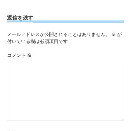
ナ
事:
記
ビ
事:
ゲ
返信を残す
ー
シ
メールアドレスが公開されることはありません。
※
が
ョ
付いている欄は必須項目です
ン
コメント
※