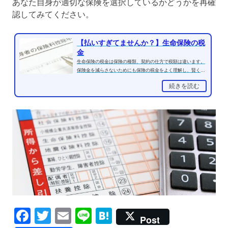
あなた自身が適切な保険を選択しているかどうかを再確
認してみてください。
【払いすぎてませんか？】生命保険の税
金
生命保険の税金は保険の種類、契約の仕方で税額は違います。
保険金を減らさないためにも保険の税金をよく理解し、賢く契
約しましょう。保険金...
続きを読む
Facebook
Twitter
Email
Line
Hatena
Post