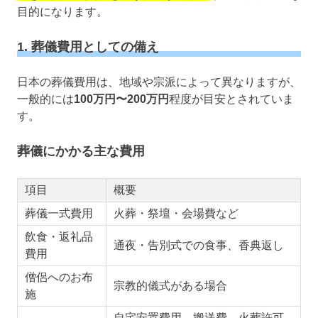
目的になります。
1. 葬儀費用としての備え
日本の葬儀費用は、地域や宗派によって異なりますが、
一般的には
100万円〜200万円
程度が目安とされていま
す。
葬儀にかかる主な費用
項目
概要
葬儀一式費用
火葬・祭壇・会場費など
飲食・返礼品
通夜・告別式での食事、香典返し
費用
僧侶へのお布
宗教的儀式がある場合
施
自宅安置費用、搬送費、火葬許可