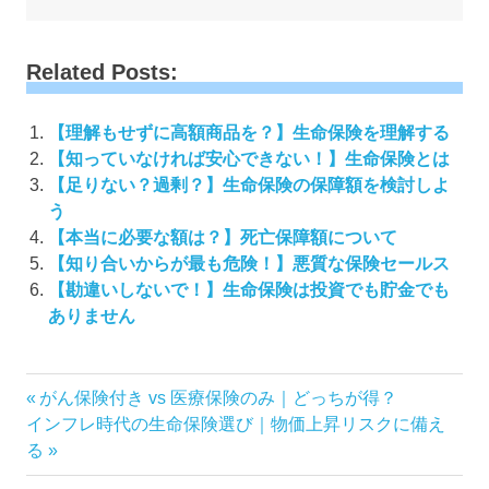
Related Posts:
【理解もせずに高額商品を？】生命保険を理解する
【知っていなければ安心できない！】生命保険とは
【足りない？過剰？】生命保険の保障額を検討しよ
う
【本当に必要な額は？】死亡保障額について
【知り合いからが最も危険！】悪質な保険セールス
【勘違いしないで！】生命保険は投資でも貯金でも
ありません
投
前
がん保険付き vs 医療保険のみ｜どっちが得？
次
の
インフレ時代の生命保険選び｜物価上昇リスクに備え
稿
の
記
る
ナ
記
事:
ビ