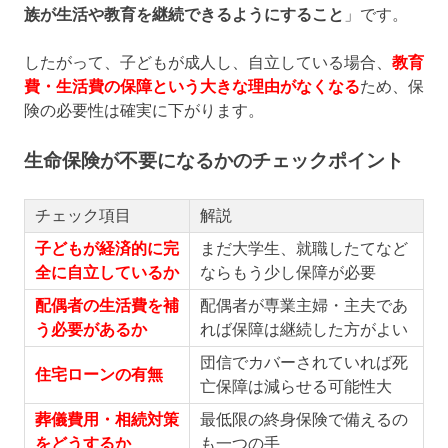
族が生活や教育を継続できるようにすること
」です。
したがって、子どもが成人し、自立している場合、
教育
費・生活費の保障という大きな理由がなくなる
ため、保
険の必要性は確実に下がります。
生命保険が不要になるかのチェックポイント
チェック項目
解説
子どもが経済的に完
まだ大学生、就職したてなど
全に自立しているか
ならもう少し保障が必要
配偶者の生活費を補
配偶者が専業主婦・主夫であ
う必要があるか
れば保障は継続した方がよい
団信でカバーされていれば死
住宅ローンの有無
亡保障は減らせる可能性大
葬儀費用・相続対策
最低限の終身保険で備えるの
をどうするか
も一つの手