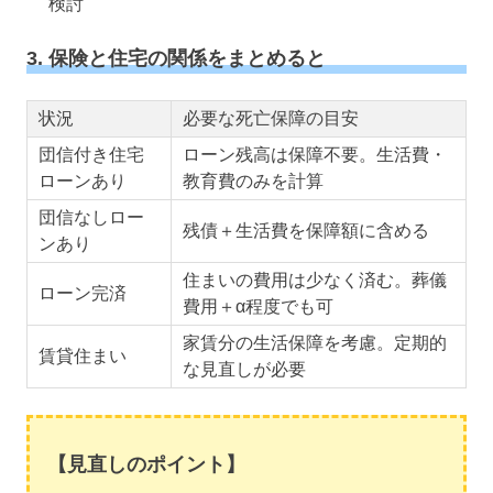
検討
3. 保険と住宅の関係をまとめると
状況
必要な死亡保障の目安
団信付き住宅
ローン残高は保障不要。生活費・
ローンあり
教育費のみを計算
団信なしロー
残債＋生活費を保障額に含める
ンあり
住まいの費用は少なく済む。葬儀
ローン完済
費用＋α程度でも可
家賃分の生活保障を考慮。定期的
賃貸住まい
な見直しが必要
【見直しのポイント】