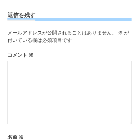
事:
ゲ
ー
返信を残す
シ
ョ
メールアドレスが公開されることはありません。
※
が
ン
付いている欄は必須項目です
コメント
※
名前
※