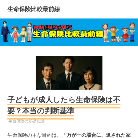
コ
生命保険比較最前線
ン
テ
ン
ツ
へ
ス
キ
ッ
プ
子どもが成人したら生命保険は不
要？本当の判断基準
生命保険
生命保険の基礎知識
生命保険の主な目的は、「
万が一の場合に、遺された家