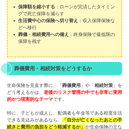
保障額を縮小する
：ローンが完済したタイミン
グで死亡保障を減らす
生活費中心の保険へ切り替え
：収入保障保険な
どへ移行
葬儀・相続費用への備え
：終身保険で最低限の
保障を残す
葬儀費用・相続対策をどうするか
生命保険を見直す際に、「
葬儀費用
」や「
相続対策
」を
どう考えるかは、
老後のリスク管理の中でも非常に実用
的かつ現実的なテーマ
です。
特に、子どもが成人し、配偶者も年金等である程度生活
できる見込みがあるなら、
「自分が亡くなったあとの手
続きと費用の負担をどう軽減するか」
が生命保険の主な