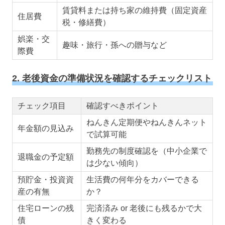
賃貸料または持ち家の維持費（固定資産
住居費
税・修繕費）
娯楽・交
趣味・旅行・孫への贈与など
際費
2. 老後資金の準備状況を確認するチェックリスト
チェック項目
確認すべきポイント
ねんきん定期便やねんきんネット
年金額の見込み
で試算可能
勤務先の制度確認を（中小企業で
退職金の予定額
は少ない傾向）
預貯金・投資資
生活費の何年分をカバーできる
産の有無
か？
住宅ローンの残
完済済み or 老後にも残るかで大
債
きく変わる