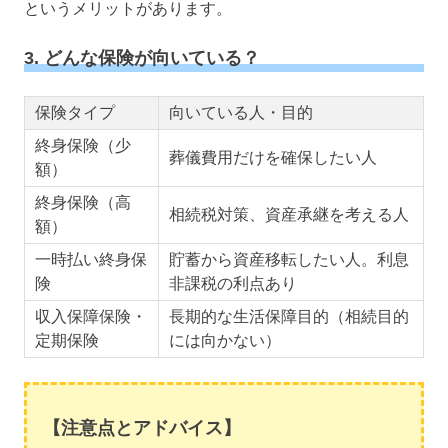
というメリットがあります。
3. どんな保険が向いている？
保険タイプ
向いている人・目的
終身保険（少
葬儀費用だけを確保したい人
額）
終身保険（高
相続税対策、資産承継を考える人
額）
一時払い終身保
貯蓄から資産移転したい人。利息
険
非課税の利点あり
収入保障保険・
長期的な生活保障目的（相続目的
定期保険
には向かない）
【注意点とアドバイス】