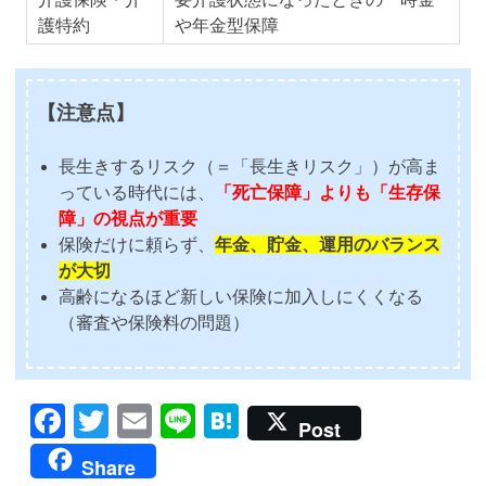
護特約
や年金型保障
【注意点】
長生きするリスク（＝「長生きリスク」）が高ま
っている時代には、
「死亡保障」よりも「生存保
障」の視点が重要
保険だけに頼らず、
年金、貯金、運用のバランス
が大切
高齢になるほど新しい保険に加入しにくくなる
（審査や保険料の問題）
Facebook
Twitter
Email
Line
Hatena
Post
Share