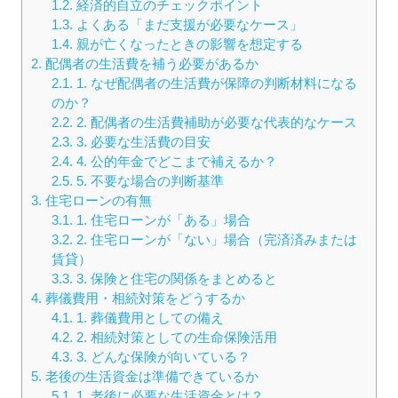
1.2.
経済的自立のチェックポイント
1.3.
よくある「まだ支援が必要なケース」
1.4.
親が亡くなったときの影響を想定する
2.
配偶者の生活費を補う必要があるか
2.1.
1. なぜ配偶者の生活費が保障の判断材料になる
のか？
2.2.
2. 配偶者の生活費補助が必要な代表的なケース
2.3.
3. 必要な生活費の目安
2.4.
4. 公的年金でどこまで補えるか？
2.5.
5. 不要な場合の判断基準
3.
住宅ローンの有無
3.1.
1. 住宅ローンが「ある」場合
3.2.
2. 住宅ローンが「ない」場合（完済済みまたは
賃貸）
3.3.
3. 保険と住宅の関係をまとめると
4.
葬儀費用・相続対策をどうするか
4.1.
1. 葬儀費用としての備え
4.2.
2. 相続対策としての生命保険活用
4.3.
3. どんな保険が向いている？
5.
老後の生活資金は準備できているか
5.1.
1. 老後に必要な生活資金とは？