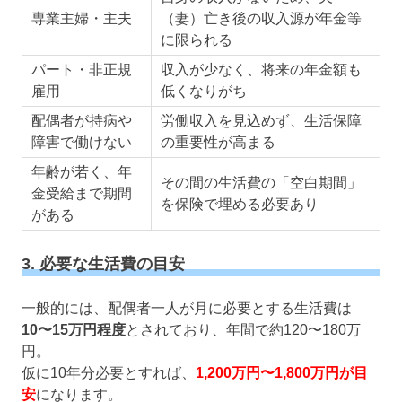
専業主婦・主夫
（妻）亡き後の収入源が年金等
に限られる
パート・非正規
収入が少なく、将来の年金額も
雇用
低くなりがち
配偶者が持病や
労働収入を見込めず、生活保障
障害で働けない
の重要性が高まる
年齢が若く、年
その間の生活費の「空白期間」
金受給まで期間
を保険で埋める必要あり
がある
3. 必要な生活費の目安
一般的には、配偶者一人が月に必要とする生活費は
10〜15万円程度
とされており、年間で約120〜180万
円。
仮に10年分必要とすれば、
1,200万円〜1,800万円が目
安
になります。