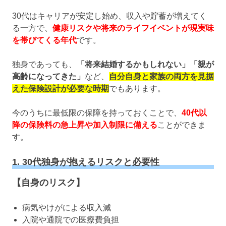
30代はキャリアが安定し始め、収入や貯蓄が増えてく
る一方で、
健康リスクや将来のライフイベントが現実味
を帯びてくる年代
です。
独身であっても、
「将来結婚するかもしれない」「親が
高齢になってきた」
など、
自分自身と家族の両方を見据
えた保険設計が必要な時期
でもあります。
今のうちに最低限の保障を持っておくことで、
40代以
降の保険料の急上昇や加入制限に備える
ことができま
す。
1. 30代独身が抱えるリスクと必要性
【自身のリスク】
病気やけがによる収入減
入院や通院での医療費負担