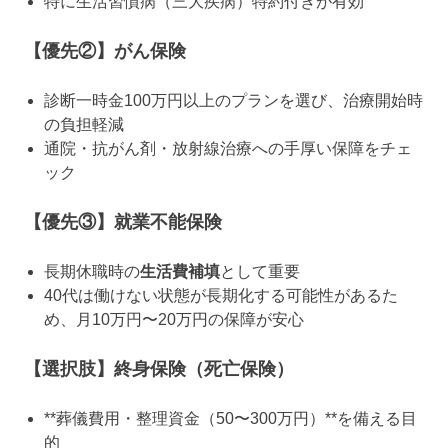
特に生活習慣病（三大疾病）特約付きが有効
【優先②】がん保険
診断一時金100万円以上のプランを選び、治療開始時
の負担軽減
通院・抗がん剤・放射線治療への手厚い保障をチェ
ック
【優先③】就業不能保険
長期休職時の
生活費補填
として重要
40代は働けない状態が長期化する可能性があるた
め、月10万円〜20万円の保障が安心
【選択肢】終身保険（死亡保険）
**葬儀費用・整理資金（50〜300万円）**を備える目
的