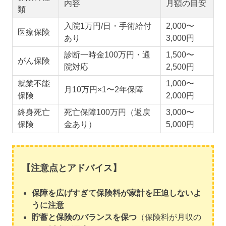
内容
月額の目安
類
入院1万円/日・手術給付
2,000〜
医療保険
あり
3,000円
診断一時金100万円・通
1,500〜
がん保険
院対応
2,500円
就業不能
1,000〜
月10万円×1〜2年保障
保険
2,000円
終身死亡
死亡保障100万円（返戻
3,000〜
保険
金あり）
5,000円
【注意点とアドバイス】
保障を広げすぎて保険料が家計を圧迫しないよ
うに注意
貯蓄と保険のバランスを保つ
（保険料が月収の