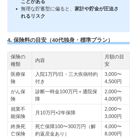
ことがある
無理な貯蓄型に偏ると、
家計や貯金が圧迫さ
れるリスク
4. 保険料の目安（40代独身・標準プラン）
保険の
月額の目
内容
種類
安
医療保
入院1万円/日・三大疾病特約
3,000〜
険
付き
4,500円
がん保
診断一時金100万円＋通院保
2,000〜
険
障
4,000円
就業不
2,000〜
月10万円×2年保障
能保険
3,000円
終身死
死亡保障100〜300万円（解
4,000〜
亡保険
約返戻金あり）
8,000円