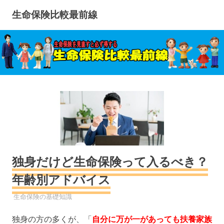
コ
生命保険比較最前線
ン
テ
ン
ツ
へ
ス
キ
ッ
プ
独身だけど生命保険って入るべき？
年齢別アドバイス
生命保険
生命保険の基礎知識
独身の方の多くが、「
自分に万が一があっても扶養家族