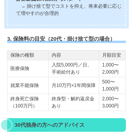
→ 掛け捨て型でコストを抑え、将来必要に応じ
て増やすのが合理的
3. 保険料の目安（20代・掛け捨て型の場合）
保険の種類
内容
月額目安
入院5,000円／日、
1,000〜
医療保険
手術給付あり
2,000円
500〜
就業不能保険
月10万円×1年間保障
1,000円
終身死亡保険
終身型・解約返戻金
2,000〜
（100万円）
あり
3,000円
30代独身の方へのアドバイス