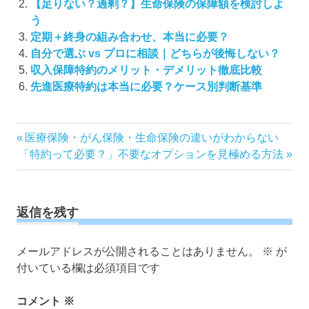
【足りない？過剰？】生命保険の保障額を検討しよ
う
定期＋終身の組み合わせ、本当に必要？
自分で選ぶ vs プロに相談｜どちらが後悔しない？
収入保障特約のメリット・デメリット徹底比較
先進医療特約は本当に必要？ケース別判断基準
投
前
医療保険・がん保険・生命保険の違いがわからない
次
の
「特約って必要？」不要なオプションを見極める方法
稿
の
記
ナ
記
事:
ビ
事:
ゲ
返信を残す
ー
シ
メールアドレスが公開されることはありません。
※
が
ョ
付いている欄は必須項目です
ン
コメント
※