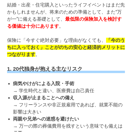
結婚・出産・住宅購入といったライフイベントはまだ先
かもしれませんが、将来のための準備として、また“万
が一”に備える基礎として、
最低限の保険加入を検討す
る価値は十分にあります
。
保険に「今すぐ絶対必要」な理由がなくても、
「今のう
ちに入っておく」ことがのちの安心と経済的メリットに
つながります
。
1. 20代独身が抱える主なリスク
病気やけがによる入院・手術
→ 学生時代と違い、医療費は自己責任
収入源が止まることへの備え
→ フリーランスや非正規雇用であれば、就業不能の
影響は大きい
両親や兄弟への迷惑を避けたい
→ 万一の際の葬儀費用を残すという意味でも備えは