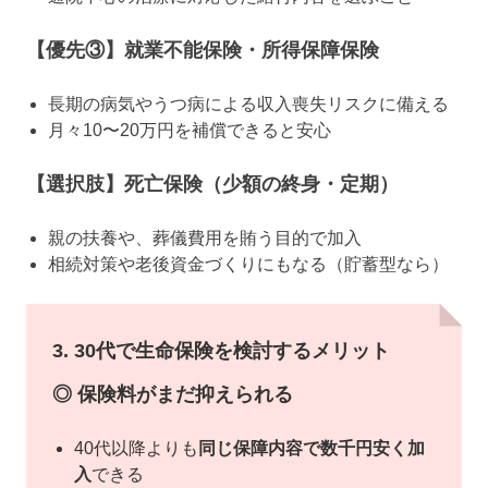
【優先③】就業不能保険・所得保障保険
長期の病気やうつ病による収入喪失リスクに備える
月々10〜20万円を補償できると安心
【選択肢】死亡保険（少額の終身・定期）
親の扶養や、葬儀費用を賄う目的で加入
相続対策や老後資金づくりにもなる（貯蓄型なら）
3. 30代で生命保険を検討するメリット
◎ 保険料がまだ抑えられる
40代以降よりも
同じ保障内容で数千円安く加
入
できる