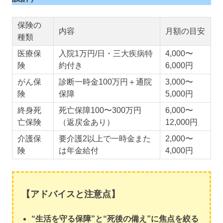
保険の
内容
月額の目安
種類
医療保
入院1万円/日・三大疾病特
4,000〜
険
約付き
6,000円
がん保
診断一時金100万円＋通院
3,000〜
険
保障
5,000円
終身死
死亡保障100〜300万円
6,000〜
亡保険
（返戻金あり）
12,000円
介護保
要介護2以上で一時金また
2,000〜
険
は年金給付
4,000円
【アドバイスと注意点】
“生活を守る保障”と“死後の備え”に焦点を絞る