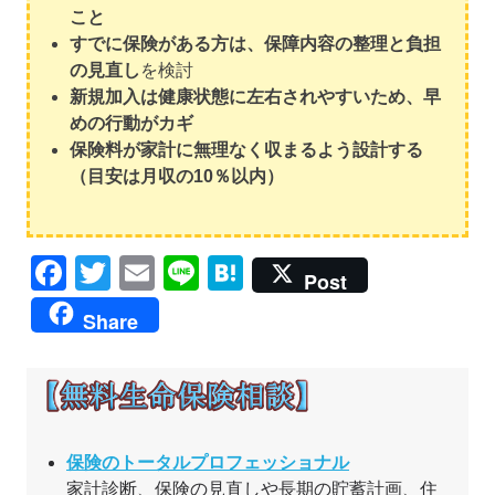
こと
すでに保険がある方は、保障内容の整理と負担
の見直し
を検討
新規加入は健康状態に左右されやすいため、早
めの行動がカギ
保険料が家計に無理なく収まるよう設計する
（目安は月収の10％以内）
Facebook
Twitter
Email
Line
Hatena
Post
Share
保険のトータルプロフェッショナル
家計診断、保険の見直しや長期の貯蓄計画、住